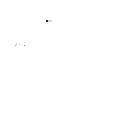
コメント
キャンセルポリシー
男性ひげ脱毛の痛
コメントを追加…
少しでもやわらげ
法
リンパマッサージ
090-8279-3797
静岡県静岡市駿河区中田１丁目５－３０ ビュ