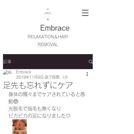
Embrace
RELAXATION＆HAIR
REMOVAL
記事
Embrace
2019年11月9日
読了時間: 1分
足先も忘れずにケア
身体の隅々までケアされていると感
動🥺
光脱毛で指毛も無くなり
ピカピカの足になりました♡